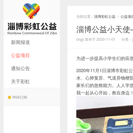
当前位置：
淄博彩虹公益
公益项
>
淄博公益小天使
淄博彩虹公益
chgy 发布于 2020-11-01
分类：
新闻报道
公益项目
为进一步提高小学生们的应
通知公告
2020年11月1日淄博市
水、心肺复苏、气道异物梗
关于彩虹
家长们的急救能力。人人学
我一起从心开始，救在身边
RSS订阅