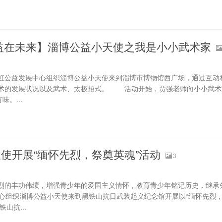
益在未来】淄博公益小天使之我是小小武术家
彩虹公益发展中心组织淄博公益小天使来到淄博市博物馆西广场，通过互动
术的发展状况以及武术、太极招式。 活动开始，贾强老师向小小武术
。...
使开展“缅怀先烈，祭奠英魂”活动
3
丰功伟绩，增强青少年的爱国主义情怀，教育青少年铭记历史，继承先烈
中心组织淄博公益小天使来到黑铁山抗日武装起义纪念馆开展以“缅怀先烈，
抗...