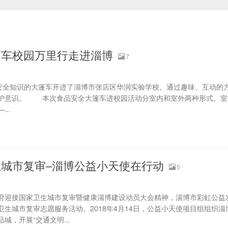
篷车校园万里行走进淄博
7
全知识的大篷车开进了淄博市张店区华润实验学校。通过趣味、互动的
护意识。 本次食品安全大篷车进校园活动分室内和室外两种形式。室
..
城市复审–淄博公益小天使在行动
5
迎接国家卫生城市复审暨健康淄博建设动员大会精神，淄博市彩虹公益
生城市复审志愿服务活动。2018年4月14日，公益小天使项目组组织
，开展“交通文明...