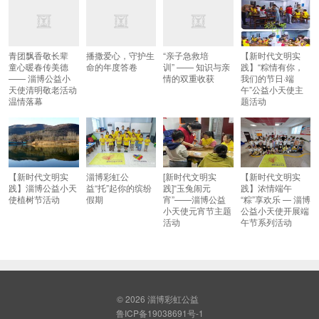
青团飘香敬长辈
播撒爱心，守护生
“亲子急救培
【新时代文明实
童心暖春传美德
命的年度答卷
训” —— 知识与亲
践】“粽情有你，
—— 淄博公益小
情的双重收获
我们的节日·端
天使清明敬老活动
午”公益小天使主
温情落幕
题活动
【新时代文明实
淄博彩虹公
[新时代文明实
【新时代文明实
践】淄博公益小天
益“托”起你的缤纷
践]“玉兔闹元
践】浓情端午
使植树节活动
假期
宵”——淄博公益
“粽”享欢乐 — 淄博
小天使元宵节主题
公益小天使开展端
活动
午节系列活动
© 2026
淄博彩虹公益
鲁ICP备19038691号-1