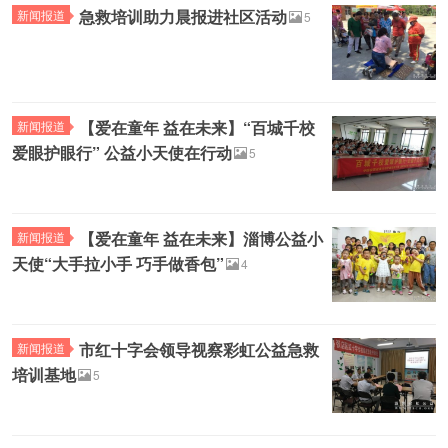
急救培训助力晨报进社区活动
新闻报道
5
【爱在童年 益在未来】“百城千校
新闻报道
爱眼护眼行” 公益小天使在行动
5
【爱在童年 益在未来】淄博公益小
新闻报道
天使“大手拉小手 巧手做香包”
4
市红十字会领导视察彩虹公益急救
新闻报道
培训基地
5