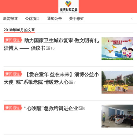
新闻报道
公益项目
通知公告
关于彩虹
2018年06月的文章
助力国家卫生城市复审 做文明有礼
新闻报道
淄博人 —— 倡议书
16
【爱在童年 益在未来】淄博公益小
新闻报道
天使“粽”系敬老院 情暖老人心
7
“心唤醒”急救培训进企业
新闻报道
6