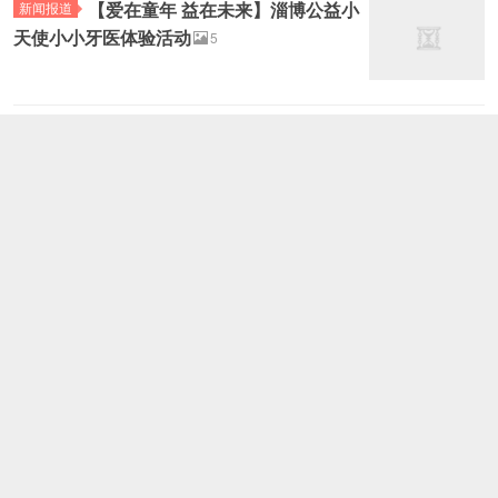
【爱在童年 益在未来】淄博公益小
新闻报道
天使小小牙医体验活动
5
彩虹公益志愿者参加全市社会组织
新闻报道
工作人员培训
4
【心唤醒基金】急救培训走进淄博
新闻报道
市自来水公司沣水水厂
5
淄博公益小天使11月份活动计划
通知公告
3