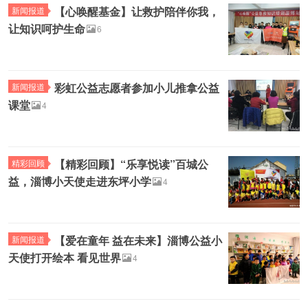
【心唤醒基金】让救护陪伴你我，
新闻报道
让知识呵护生命
6
彩虹公益志愿者参加小儿推拿公益
新闻报道
课堂
4
【精彩回顾】“乐享悦读”百城公
精彩回顾
益，淄博小天使走进东坪小学
4
【爱在童年 益在未来】淄博公益小
新闻报道
天使打开绘本 看见世界
4