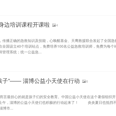
在身边培训课程开课啦
4
传播正确的急救知识及技能，心唤醒基金、天鹰救援联合发起了全国急
在全国设立40个培训站点，免费培养100名公益急救培训师，免费为每个
管理系统；统一公益急...
孩子”—— 淄博公益小天使在行动
6
言最担心的就是孩子们的安全教育。中国公益小天使在这个暑假组织开
15日上午，淄博的公益小天使们也积极的行动起来了！ 炎炎夏日也抵挡
博市...