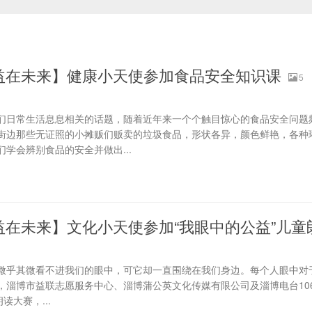
益在未来】健康小天使参加食品安全知识课
5
日常生活息息相关的话题，随着近年来一个个触目惊心的食品安全问题
街边那些无证照的小摊贩们贩卖的垃圾食品，形状各异，颜色鲜艳，各种
学会辨别食品的安全并做出...
益在未来】文化小天使参加“我眼中的公益”儿童
乎其微看不进我们的眼中，可它却一直围绕在我们身边。每个人眼中对
2日，淄博市益联志愿服务中心、淄博蒲公英文化传媒有限公司及淄博电台106
读大赛，...