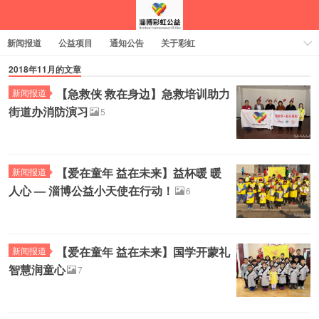
新闻报道
公益项目
通知公告
关于彩虹
2018年11月的文章
【急救侠 救在身边】急救培训助力
新闻报道
街道办消防演习
5
【爱在童年 益在未来】益杯暖 暖
新闻报道
人心 — 淄博公益小天使在行动！
6
【爱在童年 益在未来】国学开蒙礼
新闻报道
智慧润童心
7