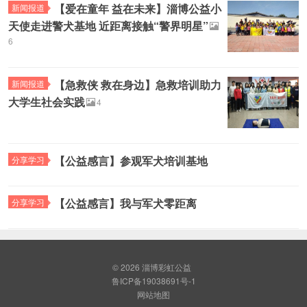
【爱在童年 益在未来】淄博公益小
新闻报道
天使走进警犬基地 近距离接触“警界明星”
6
【急救侠 救在身边】急救培训助力
新闻报道
大学生社会实践
4
【公益感言】参观军犬培训基地
分享学习
【公益感言】我与军犬零距离
分享学习
© 2026
淄博彩虹公益
鲁ICP备19038691号-1
网站地图