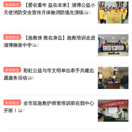
【爱在童年 益在未来】淄博公益小
新闻报道
天使消防安全宣传月体验消防逃生演练
4
【急救侠 救在身边】急救培训走进
新闻报道
淄博柳泉中学
5
彩虹公益与市文明单位牵手共建志
新闻报道
愿服务活动
6
全市应急救护师资培训班在我中心
新闻报道
开班！
7