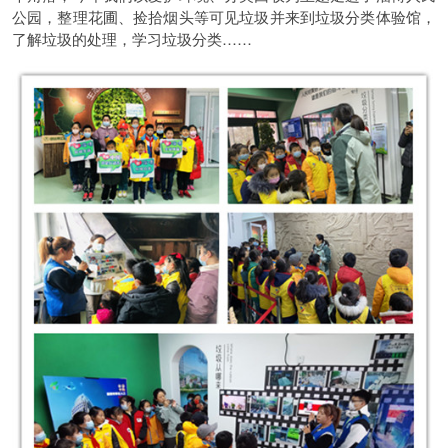
公园，整理花圃、捡拾烟头等可见垃圾并来到垃圾分类体验馆，
了解垃圾的处理，学习垃圾分类……