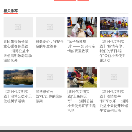
相关推荐
青团飘香敬长辈
播撒爱心，守护生
“亲子急救培
【新时代文明实
童心暖春传美德
命的年度答卷
训” —— 知识与亲
践】“粽情有你，
—— 淄博公益小
情的双重收获
我们的节日·端
天使清明敬老活动
午”公益小天使主
温情落幕
题活动
【新时代文明实
淄博彩虹公
[新时代文明实
【新时代文明实
践】淄博公益小天
益“托”起你的缤纷
践]“玉兔闹元
践】浓情端午
使植树节活动
假期
宵”——淄博公益
“粽”享欢乐 — 淄博
小天使元宵节主题
公益小天使开展端
活动
午节系列活动