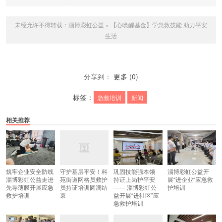
未经允许不得转载：
淄博彩虹公益
»
【心唤醒基金】学急救技能 助力平安
生活
分享到：
更多
(
0
)
标签：
急救培训
新闻
相关推荐
筑牢企业安全防线
守护基层平安！科
巩固技能强本领
淄博彩虹公益开
淄博彩虹公益走进
苑街道网格员救护
持证上岗护平安
展“进企业“应急救
先导薄膜开展应急
员持证培训圆满结
—— 淄博彩虹公
护培训
救护培训
束
益开展“进社区”应
急救护培训