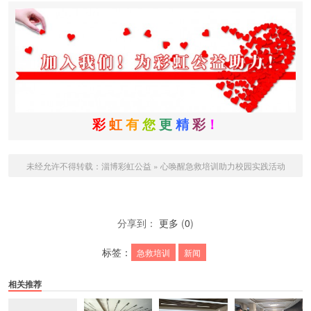
彩
虹
有
您
更
精
彩
！
未经允许不得转载：
淄博彩虹公益
»
心唤醒急救培训助力校园实践活动
分享到：
更多
(
0
)
标签：
急救培训
新闻
相关推荐