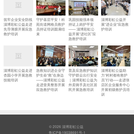
筑牢企业安全防线
守护基层平安！科
巩固技能强本领
淄博彩虹公益开
淄博彩虹公益走进
苑街道网格员救护
持证上岗护平安
展“进企业“应急救
先导薄膜开展应急
员持证培训圆满结
—— 淄博彩虹公
护培训
救护培训
束
益开展“进社区”应
急救护培训
淄博彩虹公益走进
急救知识进企业守
普及应急救护知识
淄博彩虹公益助
杏园小学开展急救
护生命“救”在身边
守护群众出行安全
力“村村都有救护
技能培训
——淄博彩虹公益
｜淄博彩虹公益为
员”行动—–走进张
走进壹美整形开展
外卖骑手及社区居
店区企业服务中心
应急救护培训
民开展急救培训
开展初级救护员培
训
© 2026
淄博彩虹公益
鲁ICP备19038691号-1