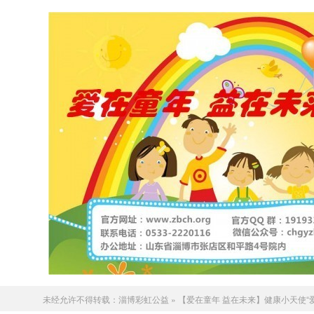
未经允许不得转载：
淄博彩虹公益
»
【爱在童年 益在未来】健康小天使“