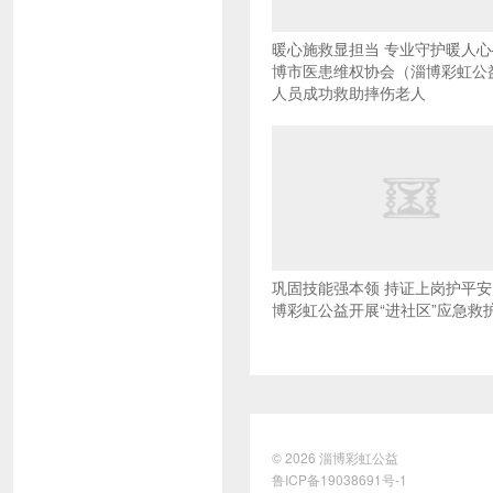
暖心施救显担当 专业守护暖人
博市医患维权协会（淄博彩虹公
人员成功救助摔伤老人
巩固技能强本领 持证上岗护平安 
博彩虹公益开展“进社区”应急救
© 2026
淄博彩虹公益
鲁ICP备19038691号-1