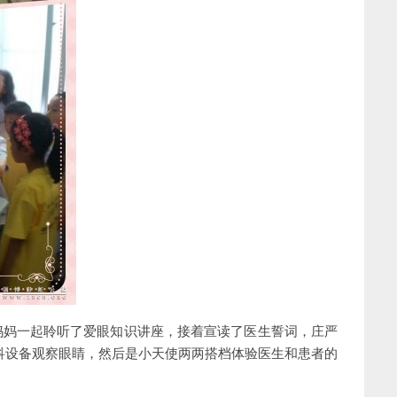
妈妈一起聆听了爱眼知识讲座，接着宣读了医生誓词，庄严
科设备观察眼睛，然后是小天使两两搭档体验医生和患者的