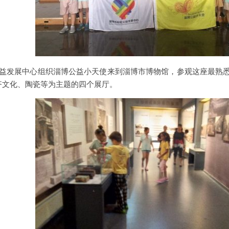
益发展中心组织淄博公益小天使来到淄博市博物馆，参观这座最熟
齐文化、陶瓷等为主题的四个展厅。