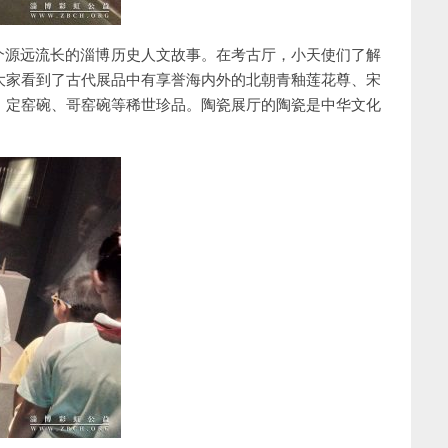
源远流长的淄博历史人文故事。在考古厅，小天使们了解
大家看到了古代展品中有享誉海内外的北朝青釉莲花尊、宋
、定窑碗、哥窑碗等稀世珍品。陶瓷展厅的陶瓷是中华文化