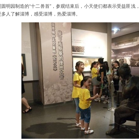
明园制造的“十二兽首”，参观结束后，小天使们都表示受益匪浅
更多人了解淄博，感受淄博，热爱淄博。