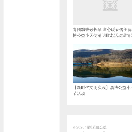
青团飘香敬长辈 童心暖春传美德 
博公益小天使清明敬老活动温情
【新时代文明实践】淄博公益小
节活动
© 2026
淄博彩虹公益