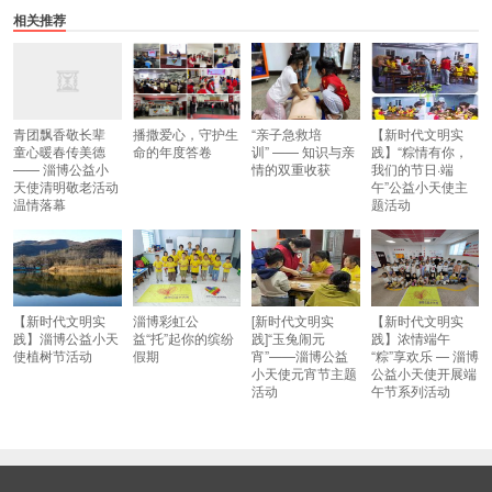
相关推荐
青团飘香敬长辈
播撒爱心，守护生
“亲子急救培
【新时代文明实
童心暖春传美德
命的年度答卷
训” —— 知识与亲
践】“粽情有你，
—— 淄博公益小
情的双重收获
我们的节日·端
天使清明敬老活动
午”公益小天使主
温情落幕
题活动
【新时代文明实
淄博彩虹公
[新时代文明实
【新时代文明实
践】淄博公益小天
益“托”起你的缤纷
践]“玉兔闹元
践】浓情端午
使植树节活动
假期
宵”——淄博公益
“粽”享欢乐 — 淄博
小天使元宵节主题
公益小天使开展端
活动
午节系列活动