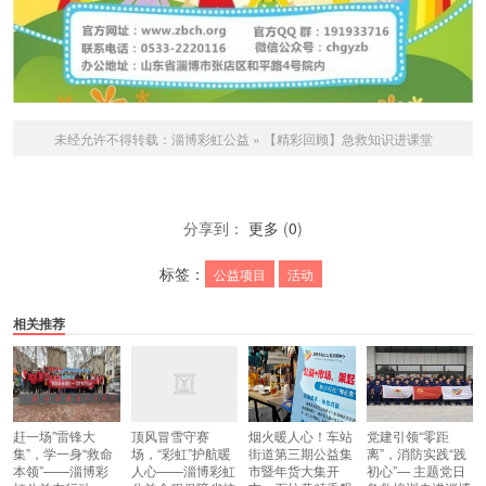
未经允许不得转载：
淄博彩虹公益
»
【精彩回顾】急救知识进课堂
分享到：
更多
(
0
)
标签：
公益项目
活动
相关推荐
赶一场”雷锋大
顶风冒雪守赛
烟火暖人心！车站
党建引领“零距
集”，学一身“救命
场，“彩虹”护航暖
街道第三期公益集
离”，消防实践“践
本领”——淄博彩
人心——淄博彩虹
市暨年货大集开
初心”— 主题党日