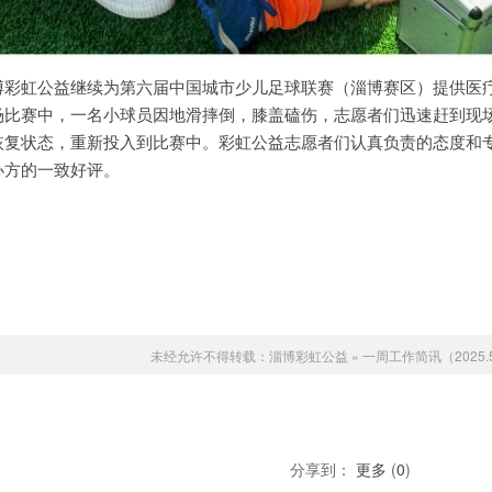
1 日，淄博彩虹公益继续为第六届中国城市少儿足球联赛（淄博赛区）提
场比赛中，一名小球员因地滑摔倒，膝盖磕伤，志愿者们迅速赶到现
恢复状态，重新投入到比赛中。彩虹公益志愿者们认真负责的态度和
办方的一致好评。
未经允许不得转载：
淄博彩虹公益
»
一周工作简讯（2025.5.
分享到：
更多
(
0
)