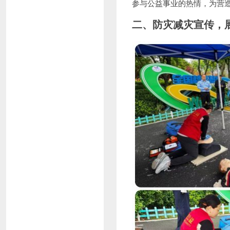
参与公益事业的热情，为营
二、防灾减灾宣传，