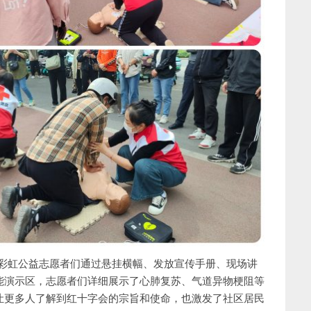
区。淄博彩虹公益志愿者们通过悬挂横幅、发放宣传手册、现场讲
能演示区，志愿者们详细展示了心肺复苏、气道异物梗阻等
让更多人了解到红十字会的宗旨和使命，也激发了社区居民