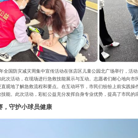
2025 年全国防灾减灾周集中宣传活动在张店区儿童公园北广场举行，活动
此次活动，在现场进行急救技能展示与互动。志愿者们耐心地向市民展
更直观地了解急救流程和要点。在互动环节，市民们纷纷上前实践操
救技能。此次活动，彩虹公益充分发挥自身专业优势，提高了市民的
赛，守护小球员健康