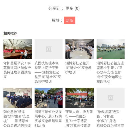
分享到：
更多
(
0
)
标签：
活动
相关推荐
守护基层平安！科
巩固技能强本领
淄博彩虹公益开
淄博彩虹公益走进
苑街道网格员救护
持证上岗护平安
展“进企业“应急救
盛湖小学 助力“童
员持证培训圆满结
—— 淄博彩虹公
护培训
心筑平安·安全护
束
益开展“进社区”应
成长”安全知识进
急救护培训
校园活动
强化急救“硬本
淄博市彩虹公益发
守望人道，协力前
“急救课堂”进实
领”筑牢生命“安全
展中心开展5.12防
行——彩虹公
验，守护生
堤”——淄博彩虹
灾减灾急救培训系
益“红十字博爱
命“救”在身边——
公益走进消防救援
列活动
周”急救宣传走进
彩虹公益为淄博市