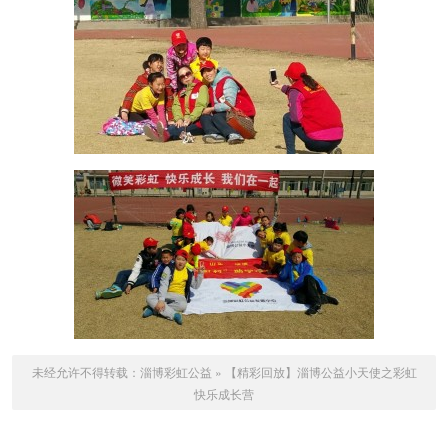
未经允许不得转载：
淄博彩虹公益
»
【精彩回放】淄博公益小天使之彩虹
快乐成长营