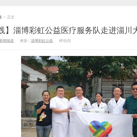
道
正文
>
践】淄博彩虹公益医疗服务队走进淄川
新闻报道
来源：
淄博彩虹公益
评论(0)