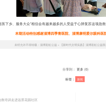
医下乡、服务大众”相信会有越来越多的人受益于心肺复苏这项急救
本期活动特别感谢淄博四季青医院、淄博
康明
爱尔眼科医
未经允许不得转载：
淄博彩虹公益
»
【新时代文明实践】淄博彩虹公益医
分享到：
更多
(
0
)
标签：
新闻
急救培训走进远景花园社区