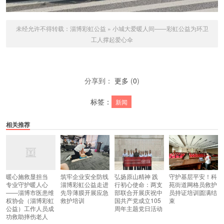
未经允许不得转载：
淄博彩虹公益
»
小城大爱暖人间——彩虹公益为环卫
工人撑起爱心伞
分享到：
更多
(
0
)
标签：
新闻
相关推荐
暖心施救显担当
筑牢企业安全防线
弘扬原山精神 践
守护基层平安！科
专业守护暖人心
淄博彩虹公益走进
行初心使命：两支
苑街道网格员救护
——淄博市医患维
先导薄膜开展应急
部联合开展庆祝中
员持证培训圆满结
权协会（淄博彩虹
救护培训
国共产党成立105
束
公益）工作人员成
周年主题党日活动
功救助摔伤老人