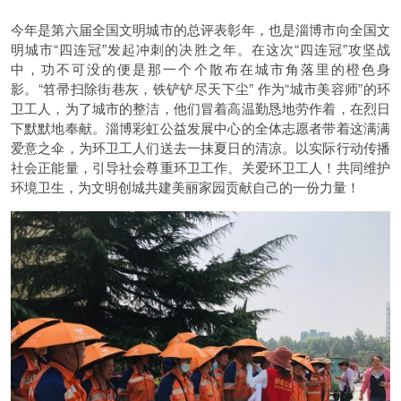
今年是第六届全国文明城市的总评表彰年，也是淄博市向全国文
明城市“四连冠”发起冲刺的决胜之年。在这次“四连冠”攻坚战
中，功不可没的便是那一个个散布在城市角落里的橙色身
影。“笤帚扫除街巷灰，铁铲铲尽天下尘” 作为“城市美容师”的环
卫工人，为了城市的整洁，他们冒着高温勤恳地劳作着，在烈日
下默默地奉献。淄博彩虹公益发展中心的全体志愿者带着这满满
爱意之伞，为环卫工人们送去一抹夏日的清凉。以实际行动传播
社会正能量，引导社会尊重环卫工作、关爱环卫工人！共同维护
环境卫生，为文明创城共建美丽家园贡献自己的一份力量！