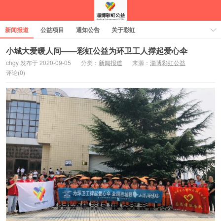
新闻报道
公益项目
通知公告
关于彩虹
小城大爱暖人间——彩虹公益为环卫工人撑起爱心伞
chgy 发布于 2020-09-05
分类：
新闻报道
来源：
淄博彩虹公益
评论(0)