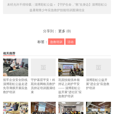
未经允许不得转载：
淄博彩虹公益
»
【守护生命，“救”在身边】淄博彩虹公
益暑期青少年应急救护技能培训圆满结业
分享到：
更多
(
0
)
标签：
急救培训
活动
相关推荐
筑牢企业安全防线
守护基层平安！科
巩固技能强本领
淄博彩虹公益开
淄博彩虹公益走进
苑街道网格员救护
持证上岗护平安
展“进企业“应急救
先导薄膜开展应急
员持证培训圆满结
—— 淄博彩虹公
护培训
救护培训
束
益开展“进社区”应
急救护培训