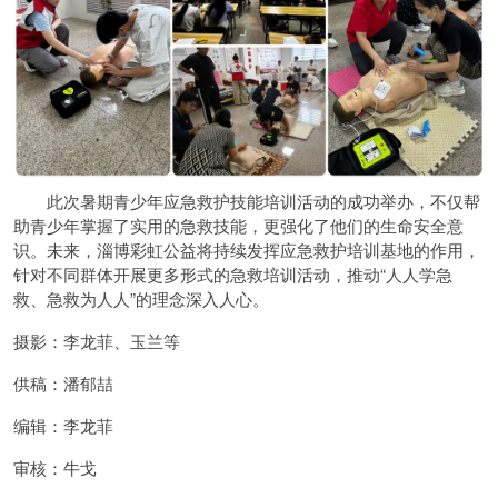
此次暑期青少年应急救护技能培训活动的成功举办，不仅帮
助青少年掌握了实用的急救技能，更强化了他们的生命安全意
识。未来，淄博彩虹公益将持续发挥应急救护培训基地的作用，
针对不同群体开展更多形式的急救培训活动，推动“人人学急
救、急救为人人”的理念深入人心。
摄影：李龙菲、玉兰等
供稿：潘郁喆
编辑：李龙菲
审核：牛戈