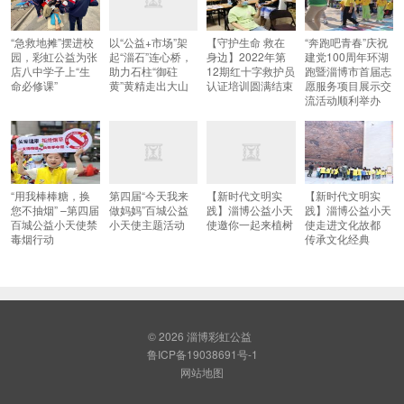
“急救地摊”摆进校
以“公益+市场”架
【守护生命 救在
“奔跑吧青春”庆祝
园，彩虹公益为张
起“淄石”连心桥，
身边】2022年第
建党100周年环湖
店八中学子上“生
助力石柱“御砫
12期红十字救护员
跑暨淄博市首届志
命必修课”
黄”黄精走出大山
认证培训圆满结束
愿服务项目展示交
流活动顺利举办
“用我棒棒糖，换
第四届“今天我来
【新时代文明实
【新时代文明实
您不抽烟” –第四届
做妈妈”百城公益
践】淄博公益小天
践】淄博公益小天
百城公益小天使禁
小天使主题活动
使邀你一起来植树
使走进文化故都
毒烟行动
传承文化经典
© 2026
淄博彩虹公益
鲁ICP备19038691号-1
网站地图