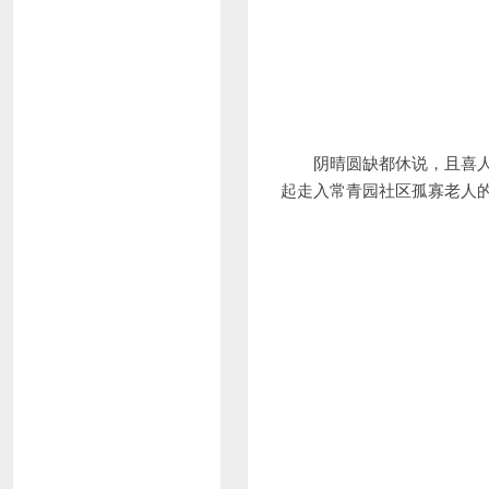
阴晴圆缺都休说，且喜
起走入常青园社区孤寡老人