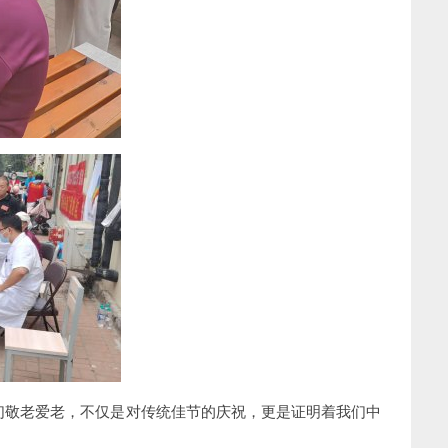
我们敬老爱老，不仅是对传统佳节的庆祝，更是证明着我们中