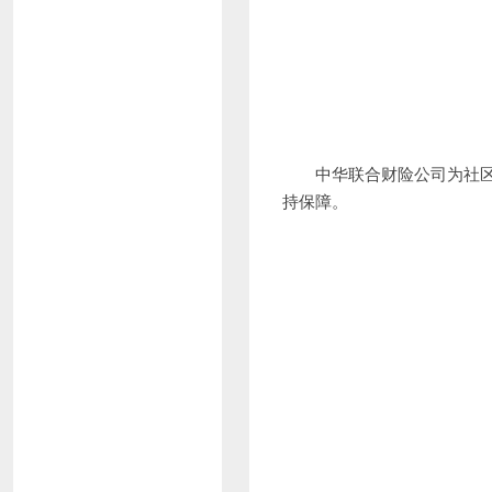
中华联合财险公司为社
持保障。