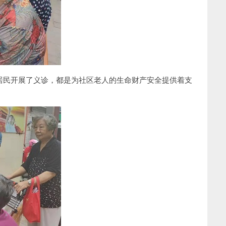
居民开展了义诊，都是为社区老人的生命财产安全提供着支