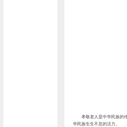
孝敬老人是中华民族的传
华民族生生不息的活力。