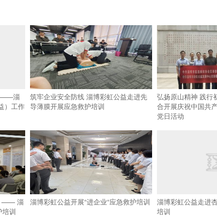
心——淄
筑牢企业安全防线 淄博彩虹公益走进先
弘扬原山精神 践行
益）工作
导薄膜开展应急救护培训
合开展庆祝中国共产
党日活动
—— 淄
淄博彩虹公益开展“进企业“应急救护培训
淄博彩虹公益走进
护培训
培训