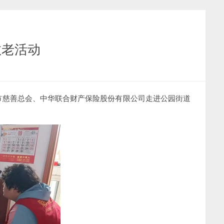
敬老活动
博市慈善总会、中华联合财产保险股份有限公司走进公园街道