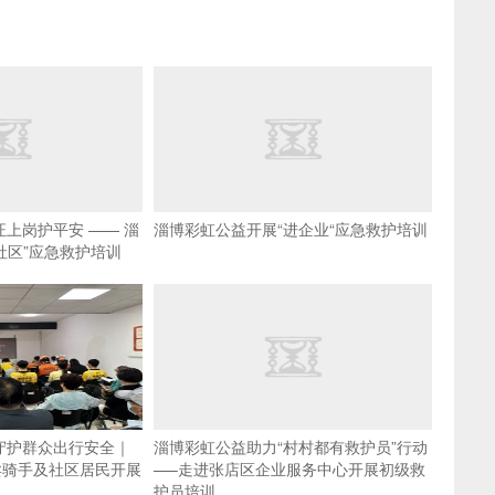
证上岗护平安 —— 淄
淄博彩虹公益开展“进企业“应急救护培训
社区”应急救护培训
守护群众出行安全｜
淄博彩虹公益助力“村村都有救护员”行动
卖骑手及社区居民开展
—–走进张店区企业服务中心开展初级救
护员培训