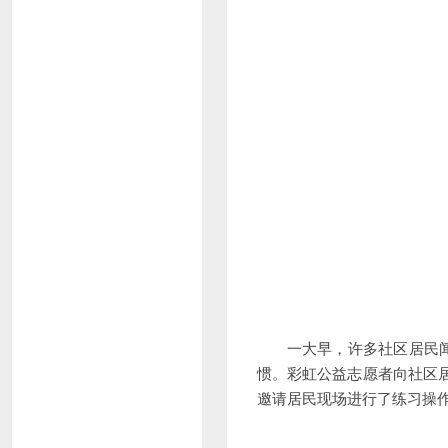
一大早，许多社区居民闻讯
惯。彩虹公益志愿者向社区
邀请居民现场进行了练习操