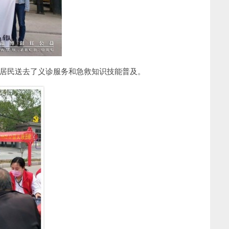
区居民送去了义诊服务和急救知识技能普及。