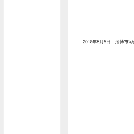
2018年5月5日，淄博市