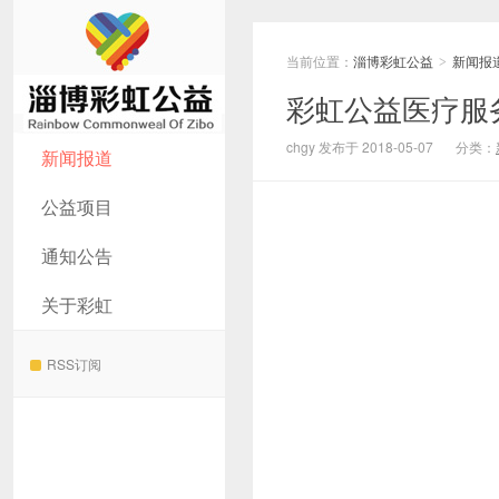
当前位置：
淄博彩虹公益
新闻报
>
彩虹公益医疗服
淄博彩虹公益
chgy 发布于 2018-05-07
分类：
新闻报道
公益项目
通知公告
关于彩虹
RSS订阅