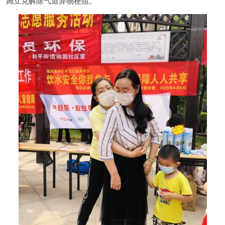
姆立克解除气道异物梗阻。