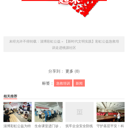
未经允许不得转载：
淄博彩虹公益
»
【新时代文明实践】彩虹公益急救培
训走进桃源社区
分享到：
更多
(
0
)
标签：
急救培训
新闻
相关推荐
淄博彩虹公益为特
生命课堂进门诊，
筑牢企业安全防线
守护基层平安！科