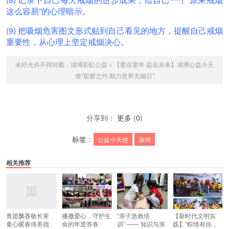
这么容易”的心理暗示。
(9) 把吸烟危害图文形式贴到自己看见的地方，提醒自己戒烟
重要性，从心理上坚定戒烟决心。
未经允许不得转载：
淄博彩虹公益
»
【爱在童年 益在未来】淄博公益小天
使“甜蜜之约 助力世界无烟日”
分享到：
更多
(
0
)
标签：
公益小天使
新闻
相关推荐
青团飘香敬长辈
播撒爱心，守护生
“亲子急救培
【新时代文明实
童心暖春传美德
命的年度答卷
训” —— 知识与亲
践】“粽情有你，