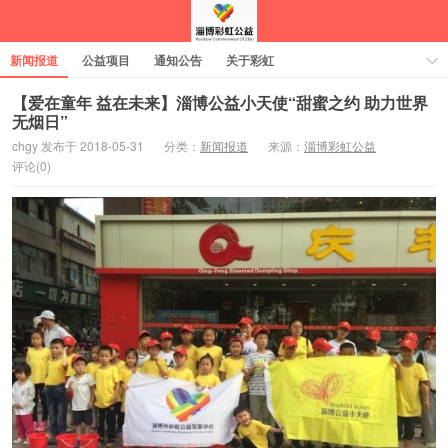
新闻报道
公益项目
通知公告
关于彩虹
【爱在童年 益在未来】淄博公益小天使“甜蜜之约 助力世界
无烟日”
chgy 发布于 2018-05-31
分类：
新闻报道
来源：
淄博彩虹公益
评论(0)