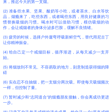
来，推迟今天的第一支烟。
(2) 准备些水果、坚果、酸奶等小吃，或者茶水、白水等饮
品，烟瘾来了，吃些东西，或者喝些东西，用良好健康的习
惯替换吸烟的习惯。喝水时可以借助习惯，模仿吸烟的动
作，会让戒烟者的身体分泌多巴胺，缓解不良情绪。
(3) 疲劳的时候，选择户外遛弯呼吸新鲜空气，替代用尼古丁
让你精神振奋。
(4) 给自己定一个戒烟目标，循序渐进，从每天减少一支开
始。
(5) 将烟放到不常见、不容易取的地方，刻意制造获得烟的障
碍
(6) 实在忍不住抽烟，把一支烟分两次吸。即使每天吸烟频次
一样，但控制了量。
(7) 暂时减少和“志同道合”的烟瘾朋友接触，你会离成功更进
一步。
(8) 记录下自己每天戒烟的进步成果，给自己一个“原来戒烟